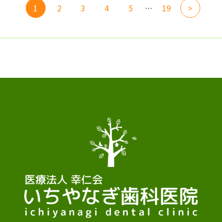
1
2
3
4
5
…
19
>