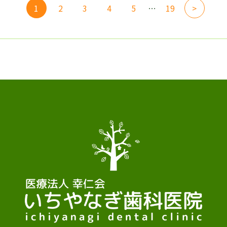
1
2
3
4
5
…
19
>