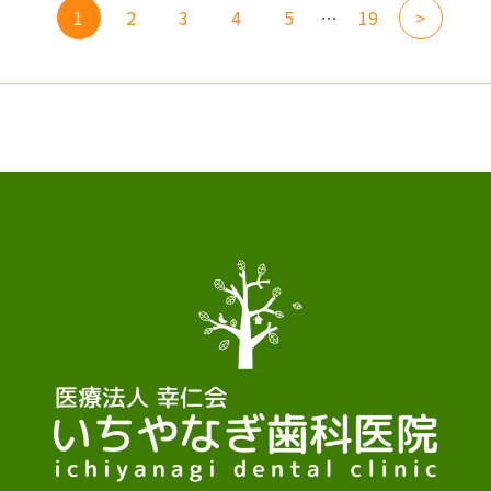
1
2
3
4
5
…
19
>