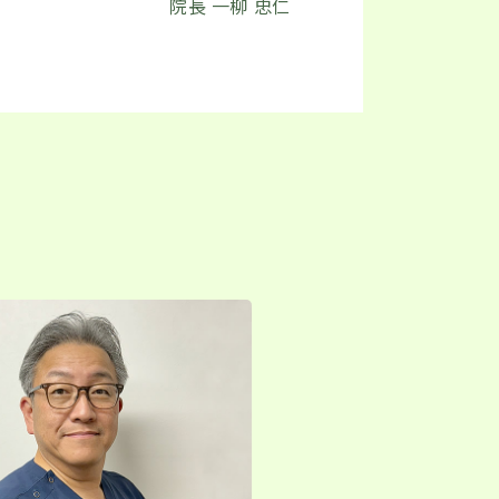
院長 一柳 忠仁