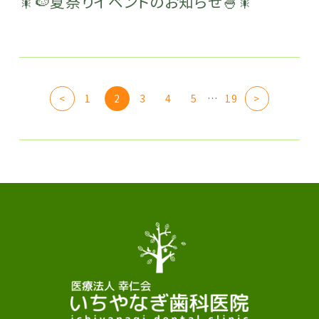
🎇🍉夏祭りイベントのお知らせ🍧🎇
<
1
2
3
4
5
…
19
>