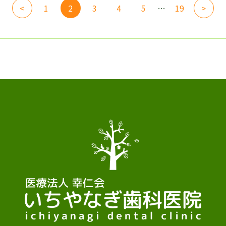
<
1
2
3
4
5
…
19
>