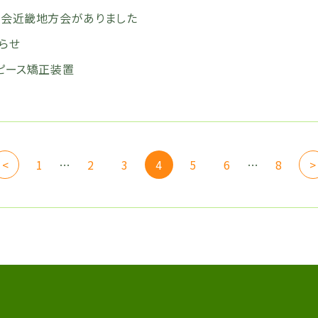
会近畿地方会がありました
らせ
ピース矯正装置
<
1
…
2
3
4
5
6
…
8
>