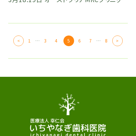
<
1
…
3
4
5
6
7
…
8
>